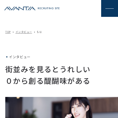
動画アーカイブ
RECRUITING SITE
よくある質問
TOP
インタビュー
S.U.
採用情報
chevron_right
chevron_right
お知らせ
インタビュー
街並みを見るとうれしい
０から創る醍醐味がある