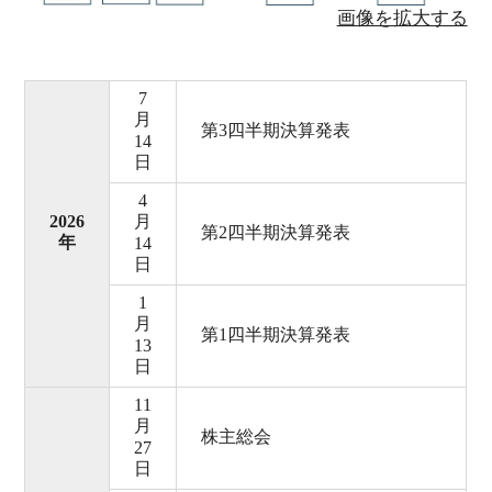
画像を拡大する
7
月
第3四半期決算発表
14
日
4
2026
月
第2四半期決算発表
年
14
日
1
月
第1四半期決算発表
13
日
11
月
株主総会
27
日