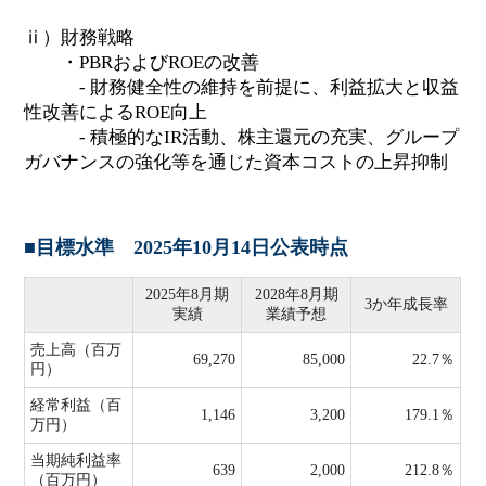
ⅱ）財務戦略
・PBRおよびROEの改善
- 財務健全性の維持を前提に、利益拡大と収益
性改善によるROE向上
- 積極的なIR活動、株主還元の充実、グループ
ガバナンスの強化等を通じた資本コストの上昇抑制
■目標水準 2025年10月14日公表時点
2025年8月期
2028年8月期
3か年成長率
実績
業績予想
売上高（百万
69,270
85,000
22.7％
円）
経常利益（百
1,146
3,200
179.1％
万円）
当期純利益率
639
2,000
212.8％
（百万円）